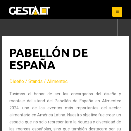
Skip
to
content
PABELLÓN DE
ESPAÑA
Diseño / Stands / Alimentec
Tuvimos el honor de ser los encargados del diseño y
montaje del stand del Pabellón de España en Alimentec
2024, uno de los eventos más importantes del sector
alimentario en América Latina. Nuestro objetivo fue crear un
espacio que no solo representara la riqueza y diversidad de
las marcas españolas, sino que también destacara por su