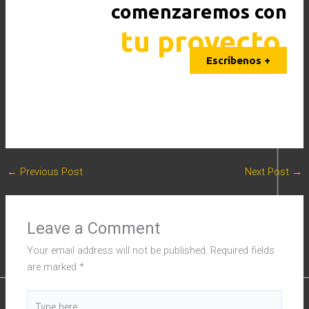
comenzaremos con
tu proyecto.
Escríbenos +
←
Previous Post
Next Post
→
Leave a Comment
Your email address will not be published.
Required fields
are marked
*
Type