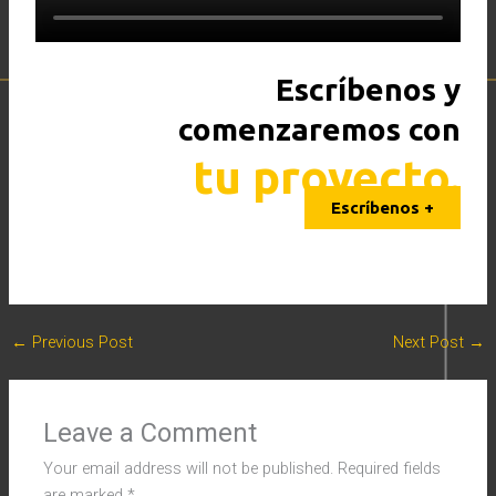
Escríbenos y
comenzaremos con
tu proyecto.
Escríbenos +
←
Previous Post
Next Post
→
Leave a Comment
Your email address will not be published.
Required fields
are marked
*