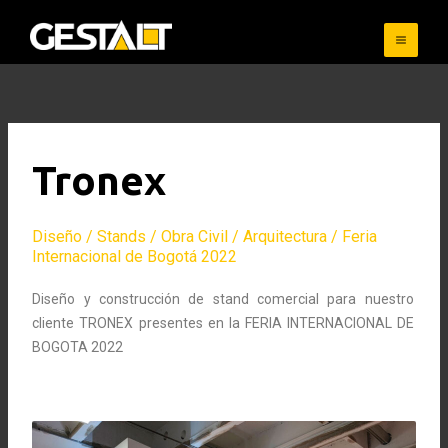
Skip
to
content
Tronex
Diseño / Stands / Obra Civil / Arquitectura / Feria
Internacional de Bogotá 2022
Diseño y construcción de stand comercial para nuestro
cliente TRONEX presentes en la FERIA INTERNACIONAL DE
BOGOTA 2022